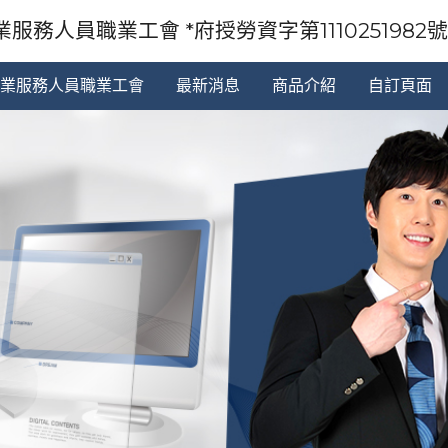
服務人員職業工會 *府授勞資字第1110251982號92
業服務人員職業工會
最新消息
商品介紹
自訂頁面