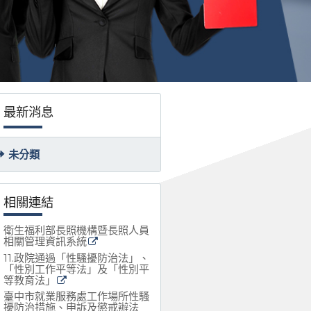
最新消息
未分類
相關連結
衛生福利部長照機構暨長照人員
相關管理資訊系統
11.政院通過「性騷擾防治法」、
「性別工作平等法」及「性別平
等教育法」
臺中市就業服務處工作場所性騷
擾防治措施、申訴及懲戒辦法