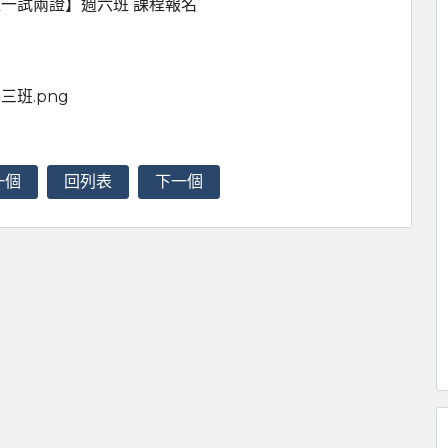
班一試兩證】週六班 課程報名
三班.png
一個
回列表
下一個