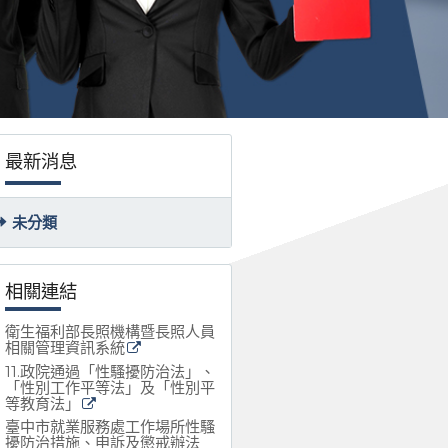
最新消息
未分類
相關連結
衛生福利部長照機構暨長照人員
相關管理資訊系統
11.政院通過「性騷擾防治法」、
「性別工作平等法」及「性別平
等教育法」
臺中市就業服務處工作場所性騷
擾防治措施、申訴及懲戒辦法