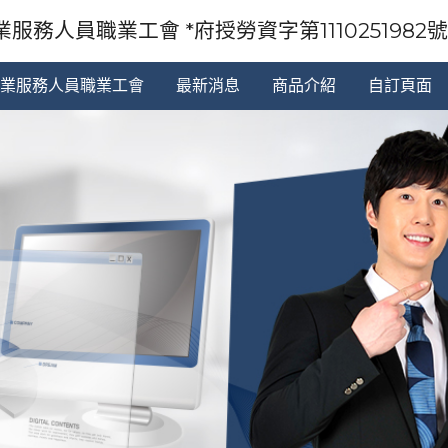
服務人員職業工會 *府授勞資字第1110251982號92
業服務人員職業工會
最新消息
商品介紹
自訂頁面