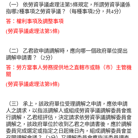
（一） 依勞資爭議處理法第
5
條規定，所謂勞資爭議係
指哪
2
種事項之勞資爭議？（每種事項
2
分，共
4
分）
答：權利事項及調整事項
(
勞資爭議處理法第
5
條
)
（二） 乙君欲申請調解時，應向哪一個政府單位提出
調解申請書？（
2
分）
答：勞方當事人勞務提供地之直轄市或縣（市）主管機
關
(
勞資爭議處理法第
9
條
)
（三） 承上，該政府單位受理調解之申請，應依申請
人之請求，以指派調解人或組成勞資爭議調解委員會進
行調解，乙君經評估，決定請求依勞資爭議調解委員會
調解之，該政府單位於收到乙君之申請書後，應於調解
委員完成選定或指定之日起幾日內，組成調解委員會並
召開調解會議？（
2
分）又調解委員會應指派委員調查