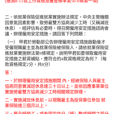
(
應為
8-11
款工作資格及審查標準第
56-6
條第一項
)
二、依就業保險促進就業實施辦法規定，中央主管機關
因景氣因素影響，致勞雇雙方協商減少工時（又稱減班
休息），經評估有必要時，得召開僱用安定措施諮詢會
議，辦理僱用安定措施。請回答下列問題：
（一） 甲君於勞動部公告辦理僱用安定措施啟動後才
受僱現職雇主並為就業保險被保險人，請依就業保險促
進就業實施辦法第
9
條規定，說明甲君如要領取僱用安
定措施之薪資補貼，應符合的
4
款資格規定為何？（每
款資格規定
2
分，共
8
分）
答：
一、於辦理僱用安定措施期間 內，經被保險人與雇主
協商同意實減班休息達三十日以上，並依因應事業單位
實施勞雇雙方協商減少工時相關規定辦理。
二、實施減班休息前，以現職雇主為投保單位參加 就
業保險達三個月以上。
三、屬全時勞工，或有固定作日（時）數或時間之部分