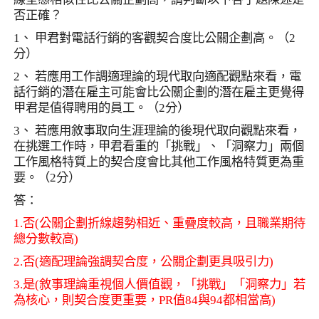
否正確？
1
、 甲君對電話行銷的客觀契合度比公關企劃高。（
2
分）
2
、 若應用工作調適理論的現代取向適配觀點來看，電
話行銷的潛在雇主可能會比公關企劃的潛在雇主更覺得
甲君是值得聘用的員工。（
2
分）
3
、 若應用敘事取向生涯理論的後現代取向觀點來看，
在挑選工作時，甲君看重的「挑戰」、「洞察力」兩個
工作風格特質上的契合度會比其他工作風格特質更為重
要。（
2
分）
答：
1.
否
(
公關企劃折線趨勢相近、重疊度較高，且職業期待
總分數較高
)
2.
否
(
適配理論強調契合度，公關企劃更具吸引力
)
3.
是
(
敘事理論重視個人價值觀，「挑戰」「洞察力」若
為核心，則契合度更重要，
PR
值
84
與
94
都相當高
)