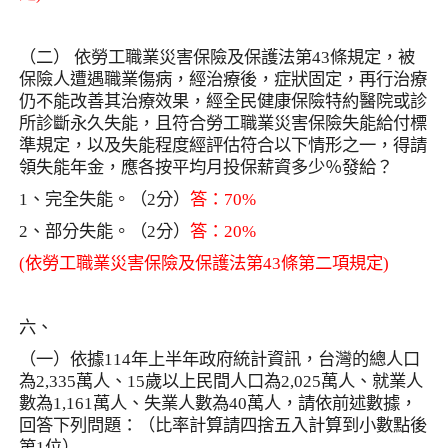
（二） 依勞工職業災害保險及保護法第
43
條規定，被
保險人遭遇職業傷病，經治療後，症狀固定，再行治療
仍不能改善其治療效果，經全民健康保險特約醫院或診
所診斷永久失能，且符合勞工職業災害保險失能給付標
準規定，以及失能程度經評估符合以下情形之一，得請
領失能年金，應各按平均月投保薪資多少％發給？
1
、完全失能。（
2
分）
答：
70%
2
、部分失能。（
2
分）
答：
20%
(
依勞工職業災害保險及保護法第
43
條第二項規定
)
六、
（一）依據
114
年上半年政府統計資訊，台灣的總人口
為
2,335
萬人、
15
歲以上民間人口為
2,025
萬人、就業人
數為
1,161
萬人、失業人數為
40
萬人，請依前述數據，
回答下列問題：（比率計算請四捨五入計算到小數點後
第
1
位）