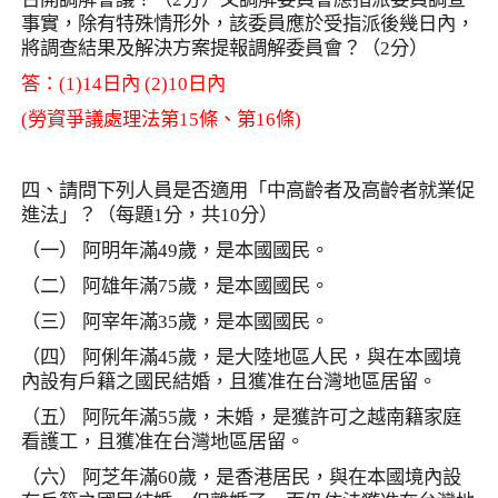
事實，除有特殊情形外，該委員應於受指派後幾日內，
將調查結果及解決方案提報調解委員會？（
2
分）
答：
(1)14
日內
(2)10
日內
(
勞資爭議處理法第
15
條、第
16
條
)
四、請問下列人員是否適用「中高齡者及高齡者就業促
進法」？（每題
1
分，共
10
分）
（一） 阿明年滿
49
歲，是本國國民。
（二） 阿雄年滿
75
歲，是本國國民。
（三） 阿宰年滿
35
歲，是本國國民。
（四） 阿俐年滿
45
歲，是大陸地區人民，與在本國境
內設有戶籍之國民結婚，且獲准在台灣地區居留。
（五） 阿阮年滿
55
歲，未婚，是獲許可之越南籍家庭
看護工，且獲准在台灣地區居留。
（六） 阿芝年滿
60
歲，是香港居民，與在本國境內設