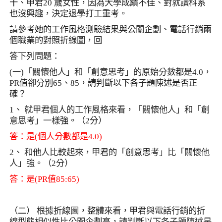
十、甲君
20
歲女性，因為大學成績不佳、對就讀科系
也沒興趣，決定退學打工重考。
請參考她的工作風格測驗結果與公關企劃、電話行銷兩
個職業的對照折線圖，回
答下列問題：
(
一
)
「關懷他人」和「創意思考」的原始分數都是
4.0
，
PR
值卻分別
65
、
85
，請判斷以下各子題陳述是否正
確？
1
、 就甲君個人的工作風格來看，「關懷他人」和「創
意思考」一樣強。（
2
分）
答：是
(
個人分數都是
4.0)
2
、 和他人比較起來，甲君的「創意思考」比「關懷他
人」強。（
2
分）
答：是
(PR
值
85:65)
（二） 根據折線圖，整體來看，甲君與電話行銷的折
線型態相似性比公關企劃高，請判斷以下各子題陳述是