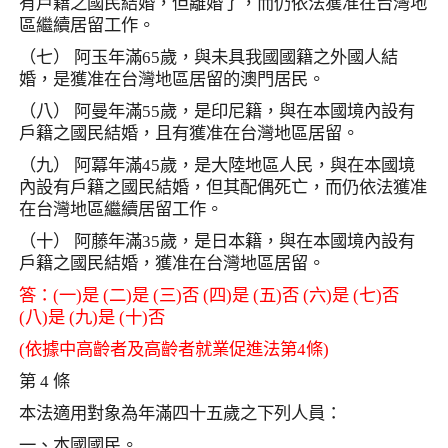
有戶籍之國民結婚，但離婚了，而仍依法獲准在台灣地
區繼續居留工作。
（七） 阿玉年滿
65
歲，與未具我國國籍之外國人結
婚，是獲准在台灣地區居留的澳門居民。
（八） 阿曼年滿
55
歲，是印尼籍，與在本國境內設有
戶籍之國民結婚，且有獲准在台灣地區居留。
（九） 阿冪年滿
45
歲，是大陸地區人民，與在本國境
內設有戶籍之國民結婚，但其配偶死亡，而仍依法獲准
在台灣地區繼續居留工作。
（十） 阿藤年滿
35
歲，是日本籍，與在本國境內設有
戶籍之國民結婚，獲准在台灣地區居留。
答：
(
一
)
是
(
二
)
是
(
三
)
否
(
四
)
是
(
五
)
否
(
六
)
是
(
七
)
否
(
八
)
是
(
九
)
是
(
十
)
否
(
依據中高齡者及高齡者就業促進法第
4
條
)
第
4
條
本法適用對象為年滿四十五歲之下列人員：
一、本國國民。