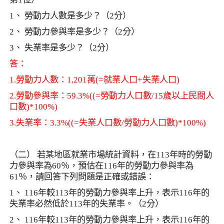
1
、 勞動力人數是多少？（
2
分）
2
、 勞動力參與率是多少？（
2
分）
3
、 失業率是多少？（
2
分）
答：
1.
勞動力人數：
1,201
萬
(=
就業人口
+
失業人口
)
2.
勞動參與率：
59.3%((=
勞動力人口數
/15
歲以上民間人
口數
)*100%)
3.
失業率：
3.3%((=
失業人口數
/
勞動力人口數
)*100%)
（二） 若某地區就業市場統計資料，在
113
年時的勞動
力參與率為
60
％，預估在
116
年的勞動力參與率為
61
％，請回答下列問題是正確或錯誤：
1
、
116
年較
113
年的勞動力參與率上升，表示
116
年的
失業率必然低於
113
年的失業率。（
2
分）
2
、
116
年較
113
年的勞動力參與率上升，表示
116
年的