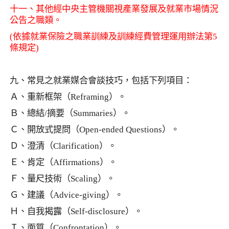
十一、其他經中央主管機關視產業發展及就業市場情況
公告之職類。
(
依據就業保險之職業訓練及訓練經費管理運用辦法第
5
條規定
)
九、常見之就業媒合會談技巧，包括下列項目：
Ａ、重新框架（
Reframing
）。
Ｂ、總結
/
摘要（
Summaries
）。
Ｃ、開放式提問（
Open-ended Questions
）。
Ｄ、澄清（
Clarification
）。
Ｅ、肯定（
Affirmations
）。
Ｆ、量尺技術（
Scaling
）。
Ｇ、建議（
Advice-giving
）。
Ｈ、自我揭露（
Self-disclosure
）。
Ｉ、面質（
Confrontation
）。