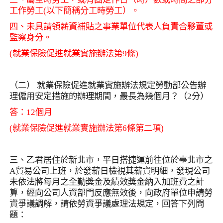
工作勞工
(
以下簡稱分工時勞工）。
四、未具請領薪資補貼之事業單位代表人負責合夥董或
監察身分。
(
就業保險促進就業實施辦法第
9
條
)
（二） 就業保險促進就業實施辦法規定勞動部公告辦
理僱用安定措施的辦理期間，最長為幾個月？（
2
分）
答：
12
個月
(
就業保險促進就業實施辦法第
6
條第二項
)
三、乙君居住於新北市，平日搭捷運前往位於臺北市之
A
貿易公司上班，於發薪日檢視其薪資明細，發現公司
未依法將每月之全勤獎金及績效獎金納入加班費之計
算，經向公司人資部門反應無效後，向政府單位申請勞
資爭議調解，請依勞資爭議處理法規定，回答下列問
題：