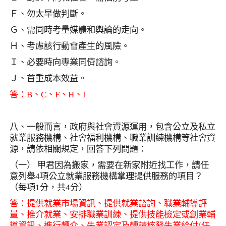
Ｆ、勿太早做判斷。
Ｇ、需同時考量媒體和輿論的走向。
Ｈ、考慮該行動會產生的風險。
Ｉ、必要時向專業同儕諮詢。
Ｊ、首重成本效益。
答：
B
、
C
、
F
、
H
、
I
八、一般而言，政府與社會資源運用，包含公立及私立
就業服務機構、社會福利機構、職業訓練機構等社會資
源，請依相關規定，回答下列問題：
（一） 甲君因為搬家，需要在新家附近找工作，請任
意列舉
4
項公立就業服務機構掌理提供服務的項目？
（每項
1
分，共
4
分）
答：提供就業市場資訊、提供就業諮詢、職業輔導評
量、推介就業、安排職業訓練、提供技能檢定或創業輔
導資訊、進行轉介、失業認定及轉請核發失業給付
(
任