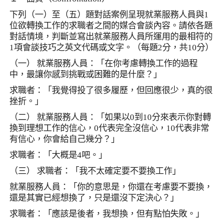
下列（一）至（五）題對話案例呈現就業服務人員與
1
位欲轉換工作的求職者之間的媒合會談內容。請依各題
對話情境，判斷並寫出就業服務人員所運用的最相符的
1
項會談技巧之英文代碼或文字。（每題
2
分，共
10
分）
（一） 就業服務人員：「在你考慮轉換工作的過程
中，最讓你感到挑戰或困難的是什麼？」
求職者：「我覺得投了很多履歷，但回應很少，真的很
挫折。」
（二） 就業服務人員：「如果以
0
到
10
分來表示你對轉
換到理想工作的信心，
0
代表完全沒信心，
10
代表非常
有信心，你會給自己幾分？」
求職者：「大概是
4
吧。」
（三） 求職者：「我不太確定要不要換工作」
就業服務人員：「你的意思是，你還在考慮要不要換，
還是其實已經想換了，只是還沒下定決心？」
求職者：「應該是後者，我想換，但有點怕失敗。」