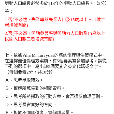
勞動人口總數必然多於
113
年的勞動人口總數。（
2
分）
答：
1.
否
(
不必然，失業率與失業人口及
15
歲以上人口數二
者增減有關
)
2.
否
(
不必然，勞動參與率與勞動力人口數及
15
歲以上
民間人口數二者增減有關
)
七、依據
Vilia M. Tarvydas
的諮詢倫理與決策模式中，
在選擇最佳倫理方案前，有
5
個要素需多加思考，請從
下列的選項中，寫出該
5
個要素之英文代碼或文字。
（每個要素
2
分，共
10
分）
Ａ、思考爭取時效。
Ｂ、瞭解所蒐集到的相關資料。
Ｃ、思考所將採取的行動方案，會否違反倫理原則。
Ｄ、思考長官喜好的方向。
Ｅ、對於不同職位者，需個別考量。