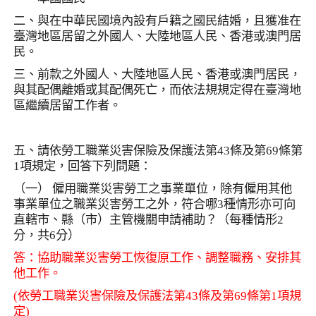
二、與在中華民國境內設有戶籍之國民結婚，且獲准在
臺灣地區居留之外國人、大陸地區人民、香港或澳門居
民。
三、前款之外國人、大陸地區人民、香港或澳門居民，
與其配偶離婚或其配偶死亡，而依法規規定得在臺灣地
區繼續居留工作者。
五、請依勞工職業災害保險及保護法第
43
條及第
69
條第
1
項規定，回答下列問題：
（一） 僱用職業災害勞工之事業單位，除有僱用其他
事業單位之職業災害勞工之外，符合哪
3
種情形亦可向
直轄市、縣（市）主管機關申請補助？（每種情形
2
分，共
6
分）
答：協助職業災害勞工恢復原工作、調整職務、安排其
他工作。
(
依勞工職業災害保險及保護法第
43
條及第
69
條第
1
項規
定
)