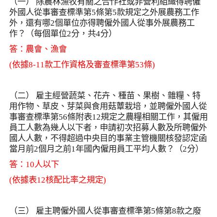
（一） 除農林漁牧有關之合作社或非營利組織得聘僱
外國人從事審查標準第
5
條第
5
款規定之外展農務工作
外，還有哪
2
個單位亦得聘僱外國人從事外展農務工
作？（每個單位
2
分，共
4
分）
答：農會、漁會
(
依據
8-11
款工作資格及審查標準第
53
條
)
（二） 雇主經營蔬菜、花卉、種苗、果樹、雜糧、特
用作物、草皮、芽菜與食用菇蕈栽培，並聘僱外國人從
事審查標準第
56
條附表
12
規定之農糧相關工作，其僱用
員工人數為幾人以下者，申請初次招募人數及所聘僱外
國人人數，不得超過中央目的事業主管機關核發認定函
當月前
2
個月之前
1
年國內僱用員工平均人數？（
2
分）
答：
10
人以下
(
依據表
12
核配比率之規定
)
（三） 雇主聘僱外國人從事審查標準第
5
條第
8
款之廢