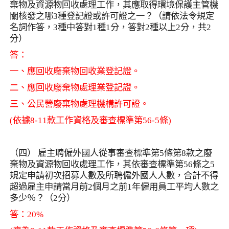
棄物及資源物回收處理工作，其應取得環境保護主管機
關核發之哪
3
種登記證或許可證之一？（請依法令規定
名詞作答，
3
種中答對
1
種
1
分，答對
2
種以上
2
分，共
2
分）
答：
一、應回收廢棄物回收業登記證。
二、應回收廢棄物處理業登記證。
三、公民營廢棄物處理機構許可證。
(
依據
8-11
款工作資格及審查標準第
56-5
條
)
（四） 雇主聘僱外國人從事審查標準第
5
條第
8
款之廢
棄物及資源物回收處理工作，其依審查標準第
56
條之
5
規定申請初次招募人數及所聘僱外國人人數，合計不得
超過雇主申請當月前
2
個月之前
1
年僱用員工平均人數之
多少％？（
2
分）
答：
20%