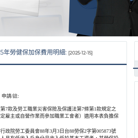
1.115年勞健保加保費用明細:
[2025-12-15]
】
申請
/
註
:
項第
7
款及勞工職業災害保險及保護法第
7
條第
1
款規定之
一定雇主或自營作業而參加職業工會者）適用本表負擔保
前行政院勞工委員會
88
年
3
月
3
日台
88
勞保
2
字第
005873
號