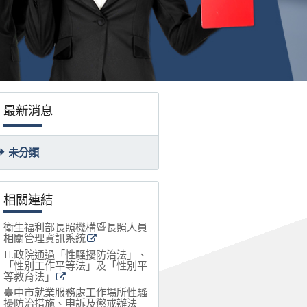
最新消息
未分類
相關連結
衛生福利部長照機構暨長照人員
相關管理資訊系統
11.政院通過「性騷擾防治法」、
「性別工作平等法」及「性別平
等教育法」
臺中市就業服務處工作場所性騷
擾防治措施、申訴及懲戒辦法