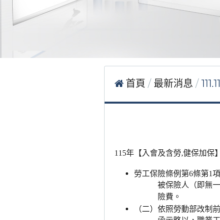
首頁
最新消息
11
【
115
年
入會及含勞
,
健保加保
勞工保險條例第
6
條第
1
被保險人（即無
險費。
（二）依照勞動部改制