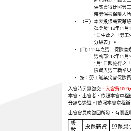
函示略以，職業
保薪資得比照勞
時勞保被保險人
（三）本表投保薪資等
號令及
年
月
114
11
日生效之「勞工
1
分級表」。
(
四
) 115
年之勞工保險普
勞動部
年
月
113
11
月
日起施行之
1
1
險費與勞工職業
按：勞工職業災害保險
入會時另需繳交
、入會費
1000
本會、出會者、依照本會章程
分無息退還。
[
依照本會章程辦
出會會員應繳回所發、有關證
級
投保薪資
勞保費
/
數