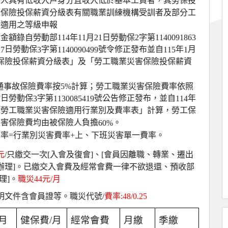
工人具有低收入戶身分且收入低於基本工資者，其勞保投
工保險投保薪資分級表有關職業訓練機構受訓者及部分工
所適用之等級申報
級金額錄自勞動部
114
年
11
月
21
日勞動保
2
字第
1140091863
日勞動保
字第
號令修正發布並自
年
月
17
3
1140090499
115
1
保險投保薪資分級表」及「勞工職業災害保險投保薪資
通事故保險費率按
5%
計算；勞工職業災害保險費率依照
日勞動保
字第
號公告修正發布，並自
年
7
3
1130085419
114
「勞工職業災害保險適用行業別及費率表」計算，勞工保
災害保險費均由被保險人負擔
。
60%
費率
=
行業別災害費率
+
上、下班災害單一費率。
元
/
只繳交一次
[
入會及復會
]
、
[
會員因離職、轉業、遷出
辦理
]
。已繳交入會費及經常會費一律不欲退還、預收部
理
]
。
職災
44
元
/
月
明文件含會員證等。職災代號
/
費率
:48/0.25
月
健保費
/
月
經常會費
月繳
季繳