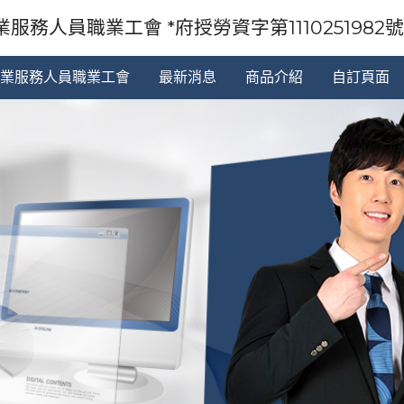
服務人員職業工會 *府授勞資字第1110251982號92
業服務人員職業工會
最新消息
商品介紹
自訂頁面